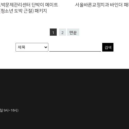
박문제관리센터 단박이 메이트
서울바른교정치과 바인더 패
(청소년 도박 근절) 패키지
1
2
맨끝
평일 9시~18시)