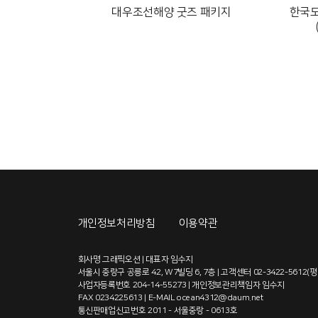
대우조선해양 굿즈 패키지
한국도
개인정보처리방침
이용약관
회사명 그래픽오션 | 대표자 임수지
서울시 중랑구 공릉로 42, W7빌딩 6, 7층 | 고객센터 02-3422-5612(
사업자등록번호 204-14-55273 | 개인정보관리책임자 임수지
FAX 0234225613 | E-MAIL ocean4312@daum.net
통신판매업신고번호 2011 - 서울중랑 - 0613호