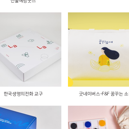
산불예방굿즈
한국생명의전화 교구
굿네이버스-F&F 꿈꾸는 